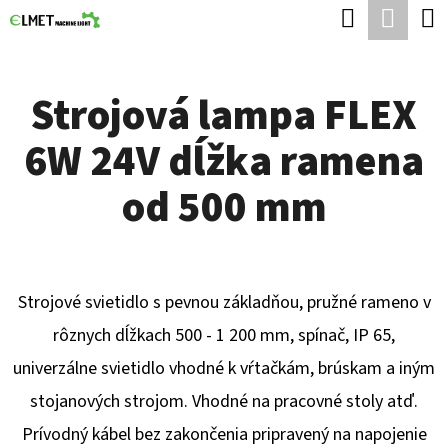
K
Hľadať
Nák
Prejsť
O
Späť
Späť
na
koší
Š
obsah
Strojová lampa FLEX
Í
Č
K
6W 24V dĺžka ramena
O
P
od 500 mm
O
T
R
Strojové svietidlo s pevnou základňou, pružné rameno v
E
rôznych dĺžkach 500 - 1 200 mm, spínač, IP 65,
B
univerzálne svietidlo vhodné k vŕtačkám, brúskam a iným
U
stojanových strojom. Vhodné na pracovné stoly atď.
J
Prívodný kábel bez zakončenia pripravený na napojenie