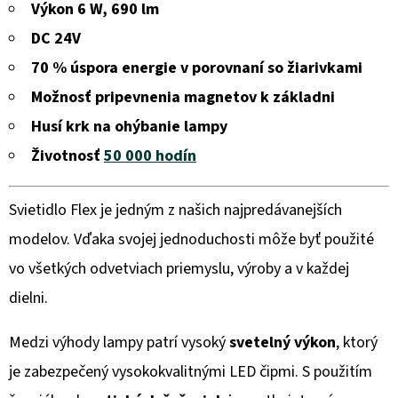
IP30
Výkon 6 W, 690 lm
FLEXI
KRK
DC 24V
500
MM
70 % úspora energie v porovnaní so žiarivkami
€55,36
Možnosť pripevnenia magnetov k základni
Husí krk na ohýbanie lampy
Životnosť
50 000 hodín
Svietidlo Flex je jedným z našich najpredávanejších
modelov. Vďaka svojej jednoduchosti môže byť použité
vo všetkých odvetviach priemyslu, výroby a v každej
dielni.
Medzi výhody lampy patrí vysoký
svetelný výkon
, ktorý
je zabezpečený vysokokvalitnými LED čipmi. S použitím