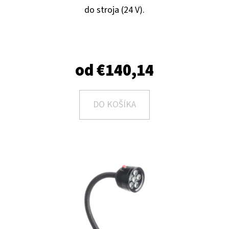
E
do stroja (24 V).
T
E
N
od
€140,14
Á
J
S
DO KOŠÍKA
Ť
?
HĽADAŤ