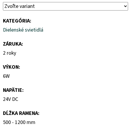
KATEGÓRIA
:
Dielenské svietidlá
ZÁRUKA
:
2 roky
VÝKON
:
6W
NAPÄTIE
:
24V DC
DĹŽKA RAMENA
:
500 - 1200 mm