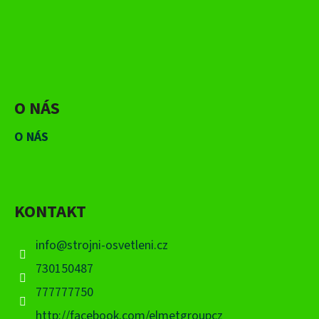
O NÁS
O NÁS
KONTAKT
info
@
strojni-osvetleni.cz
730150487
777777750
http://facebook.com/elmetgroupcz