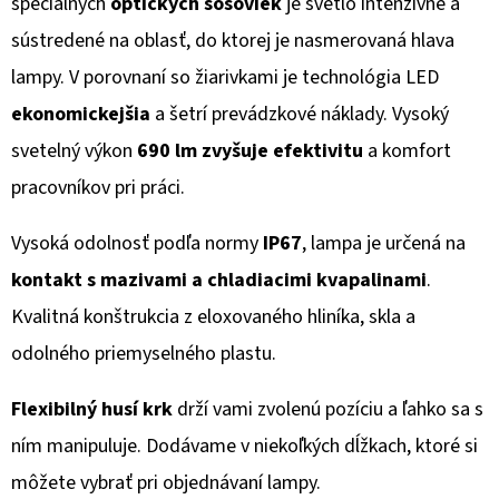
špeciálnych
optických šošoviek
je svetlo intenzívne a
sústredené na oblasť, do ktorej je nasmerovaná hlava
lampy. V porovnaní so žiarivkami je technológia LED
ekonomickejšia
a šetrí prevádzkové náklady. Vysoký
svetelný výkon
690 lm zvyšuje efektivitu
a komfort
pracovníkov pri práci.
Vysoká odolnosť podľa normy
IP67
, lampa je určená na
kontakt s mazivami a chladiacimi kvapalinami
.
Kvalitná konštrukcia z eloxovaného hliníka, skla a
odolného priemyselného plastu.
Flexibilný husí krk
drží vami zvolenú pozíciu a ľahko sa s
ním manipuluje. Dodávame v niekoľkých dĺžkach, ktoré si
môžete vybrať pri objednávaní lampy.