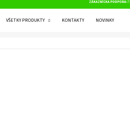
ZÁKAZNÍCKA PODPORA:
7
VŠETKY PRODUKTY
KONTAKTY
NOVINKY
O POTREBUJETE NÁJSŤ?
HĽADAŤ
ODPORÚČAME