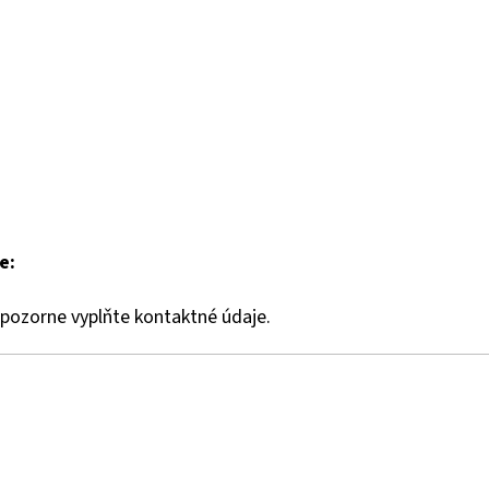
STROJOVÁ LAMPA SLIMFLEX 3W 24V 6000K
STROJOVÁ LAMPA 
IP30 FLEXI KRK 500 MM
IP30 FLEXI KRK 50
€61,72
€55,21
e:
pozorne vyplňte kontaktné údaje.