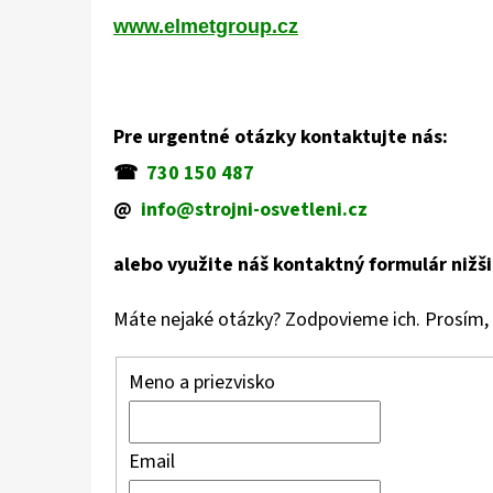
www.elmetgroup.cz
STROJOVÉ SVIETIDLO SLIMFLEX 3W S UV
DIÓDOU
€39,34
Pre urgentné otázky kontaktujte nás:
☎
730 150 487
@
info@strojni-osvetleni.cz
alebo využite náš kontaktný formulár nižši
Máte nejaké otázky? Zodpovieme ich. Prosím, 
Meno a priezvisko
Email