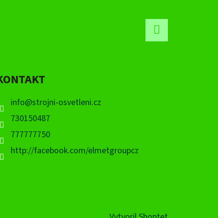
Facebook
KONTAKT
info
@
strojni-osvetleni.cz
730150487
777777750
http://facebook.com/elmetgroupcz
Vytvoril Shoptet