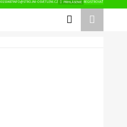
30150487
INFO@STROJNI-OSVETLENI.CZ
REGISTROVAŤ
PRIHLÁSENIE
Hľadať
Nákup
košík
Nasledujúce