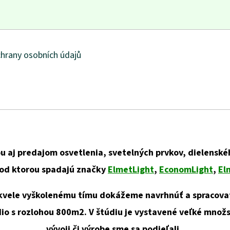
hrany osobních údajů
u aj predajom osvetlenia, svetelných prvkov, dielenskéh
pod ktorou spadajú značky
ElmetLight
,
EconomLight
,
El
ele vyškolenému tímu dokážeme navrhnúť a spracovať
dio s rozlohou 800m2. V štúdiu je vystavené veľké množ
vývoji či výrobe sme sa podieľali.