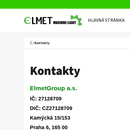
K
Prejsť
O
Späť
Späť
na
HLAVNÁ STRÁNKA
Š
do
do
obsah
Í
obchodu
obchodu
Č
K
Domov
/
Kontakty
Kontakty
ElmetGroup a.s.
IČ:
27128709
DIČ: CZ
27128709
Kamýcká 15/153
Praha 6, 165 00