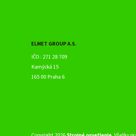
Z
Á
P
Ä
ELMET GROUP A.S.
T
IČO : 271 28 709
I
Kamýcká 15
E
165 00 Praha 6
Copyright 2026
Strojné osvetlenie
. Všetky p