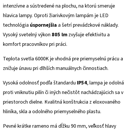
intenzívne a sústredené na plochu, na ktorú smeruje
hlavica lampy. Oproti žiarivkovým lampám je LED
technológia
úspornejšia
a šetrí prevádzkové náklady.
Vysoký svetelný výkon
805 lm
zvyšuje efektivitu a
komfort pracovníkov pri práci.
Teplota svetla 6000K je vhodná pre priemyselnú prácu a
znižuje únavu pri dlhších manuálnych činnostiach.
Vysoká odolnosť podľa štandardu
IP54
, lampa je odolná
proti vniknutiu pilín či iných nečistôt nachádzajúcich sa v
priestoroch dielne. Kvalitná konštrukcia z eloxovaného
hliníka, skla a odolného priemyselného plastu.
Pevné krátke rameno má dĺžku 90 mm, veľkosť hlavy