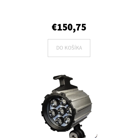
E
T
E
€150,75
N
Á
DO KOŠÍKA
J
S
Ť
?
HĽADAŤ