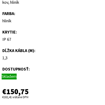
kov, hliník
FARBA
:
hliník
KRYTIE
:
IP 67
DĹŽKA KÁBLA (M)
:
1,3
DOSTUPNOSŤ:
Skladem
€150,75
€182,41 vrátane DPH