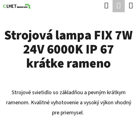
K
Hľadať
Nák
Prejsť
O
Späť
Späť
na
koší
Š
obsah
Strojová lampa FIX 7W
Í
Č
K
24V 6000K IP 67
O
P
krátke rameno
O
T
R
Strojové svietidlo so základňou a pevným krátkym
E
ramenom. Kvalitné vyhotovenie a vysoký výkon vhodný
B
pre priemysel.
U
J