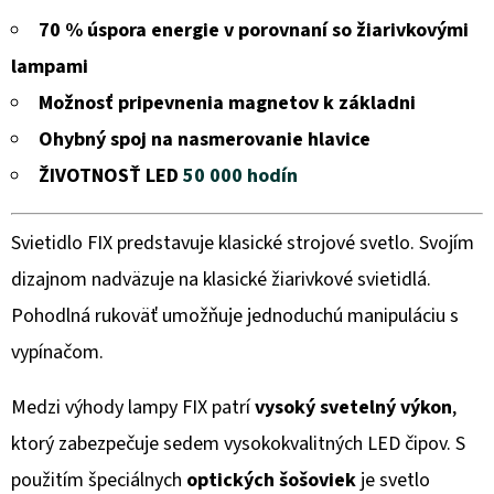
DIÓDOU
70 % úspora energie v porovnaní so žiarivkovými
€39,46
lampami
Možnosť pripevnenia magnetov k základni
Ohybný spoj na nasmerovanie hlavice
ŽIVOTNOSŤ LED
50 000 hodín
Svietidlo FIX predstavuje klasické strojové svetlo. Svojím
dizajnom nadväzuje na klasické žiarivkové svietidlá.
Pohodlná rukoväť umožňuje jednoduchú manipuláciu s
vypínačom.
Medzi výhody lampy FIX patrí
vysoký svetelný výkon
,
ktorý zabezpečuje sedem vysokokvalitných LED čipov. S
použitím špeciálnych
optických šošoviek
je svetlo