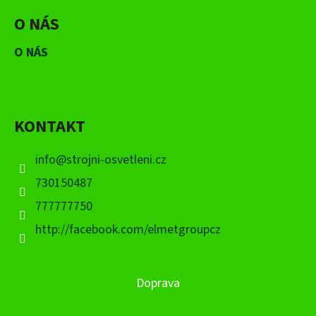
O NÁS
O NÁS
KONTAKT
info
@
strojni-osvetleni.cz
730150487
777777750
http://facebook.com/elmetgroupcz
Doprava