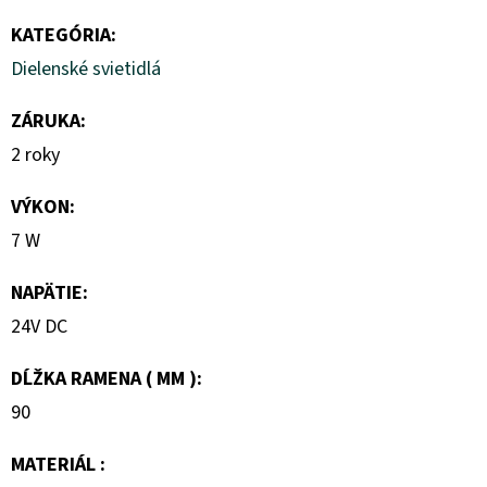
KATEGÓRIA
:
Dielenské svietidlá
ZÁRUKA
:
2 roky
VÝKON
:
7 W
NAPÄTIE
:
24V DC
DĹŽKA RAMENA ( MM )
:
90
MATERIÁL
: